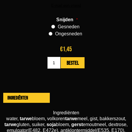
Snijden
*
Gesneden
Ongesneden
€1,45
Ingrediënten
Ingrediënten
water,
tarwe
bloem, volkoren
tarwe
meel, gist, bakkerszout,
tarwe
gluten, suiker,
soja
bloem,
gerst
emoutmeel, dextrose,
emulgator(E482, E472e), antiklontermiddel(E535, E170),