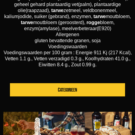
geheel gehard plantaardig vet(palm), plantaardige
olie(raapzaad),
tarwe
zetmeel, veldbonenmeel,
kaliumjodide, suiker (gebrand), enzymen,
tarwe
moutbloem,
tarwe
moutbloem (geroosterd),
rogge
bloem,
enzym(amylase), meelverbeteraar(E920)
Allergenen
gluten bevattende granen, soja
Voedingswaarden
Voedingswaarden per 100 gram : Energie 911 Kj (217 Kcal),
Vetten 1.1 g., Vetten verzadigd 0.3 g., Koolhydraten 41.0 g.,
Eiwitten 8.4 g., Zout 0.99 g.
CATEGORIEEN