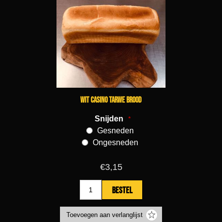
Wit casino tarwe brood
Snijden
*
Gesneden
Ongesneden
€3,15