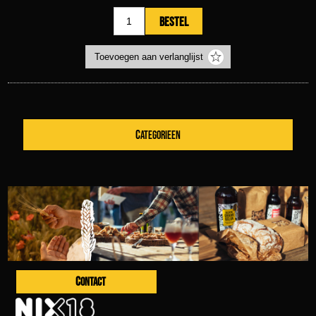
CATEGORIEEN
CONTACT