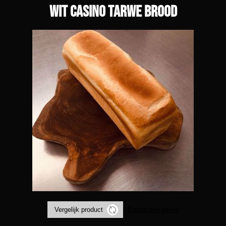
Wit casino tarwe brood