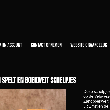
)
Mijn account
Contact opnemen
Website GraanGeluk
 spelt en boekweit schelpjes
Deze schelpjes
op de Veluwezo
Zandboekweit. 
uit Emst en de