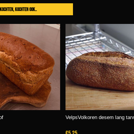
t kochten, kochten ook..
of
VelpsVolkoren desem lang tar
€5,25