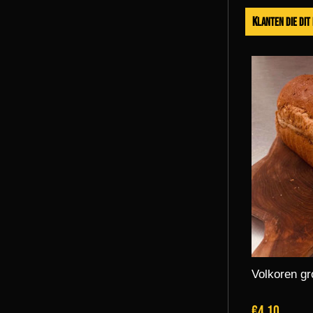
Klanten die di
Volkoren gr
€4,10