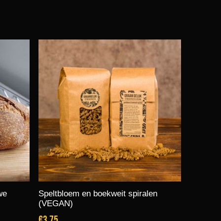
we
Speltbloem en boekweit spiralen
(VEGAN)
€3,75