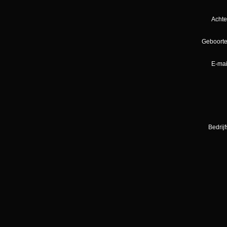
Acht
Geboort
E-mai
Bedrij