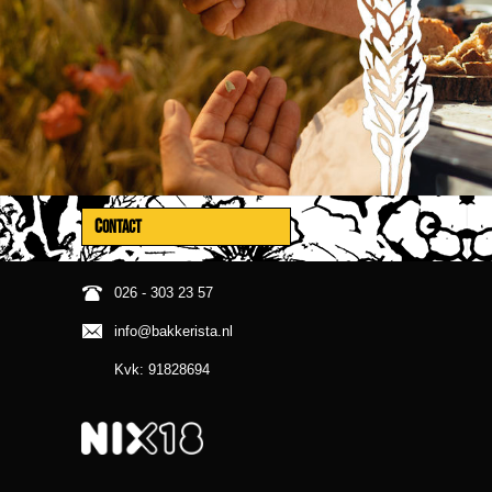
CONTACT
026 - 303 23 57
info@bakkerista.nl
Kvk: 91828694