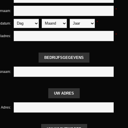
*
ernaam:
*
edatum:
*
ladres:
BEDRIJFSGEGEVENS
fsnaam:
UW ADRES
Adres: