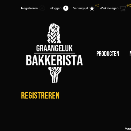
(0)
(0
Registreren
Inloggen
Verlanglijst
Winkelwagen
Producten
Registreren
Voo