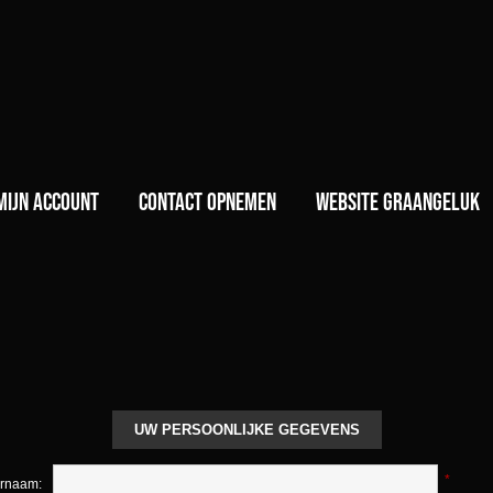
)
Mijn account
Contact opnemen
Website GraanGeluk
UW PERSOONLIJKE GEGEVENS
*
rnaam: