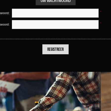
UW WACHTWOORD
*
woord:
*
twoord: