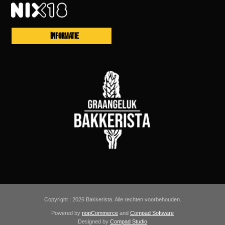
INFORMATIE
Copyright ; 2026 Bakkerista. Alle rechten voorbehouden.
Powered by
nopCommerce
and
Compad Software
Designed by
Compad Studio