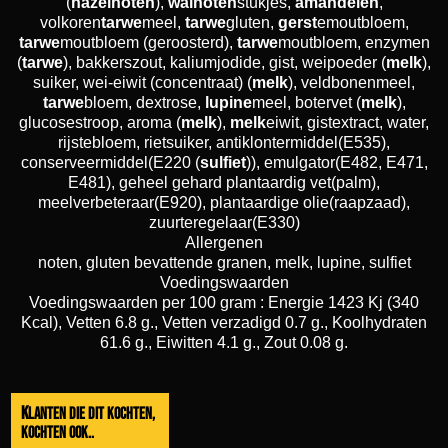
(
hazelnoten
),
walnoten
stukjes,
amandelen
,
volkoren
tarwe
meel,
tarwe
gluten,
gerst
emoutbloem,
tarwe
moutbloem (geroosterd),
tarwe
moutbloem, enzymen
(
tarwe
), bakkerszout, kaliumjodide, gist, weipoeder (
melk
),
suiker, wei-eiwit (concentraat) (
melk
), veldbonenmeel,
tarwe
bloem, dextrose,
lupine
meel, botervet (
melk
),
glucosestroop, aroma (
melk
),
melk
eiwit, gistextract, water,
rijstebloem, rietsuiker, antiklontermiddel(E535),
conserveermiddel(E220 (
sulfiet
)), emulgator(E482, E471,
E481), geheel gehard plantaardig vet(palm),
meelverbeteraar(E920), plantaardige olie(raapzaad),
zuurteregelaar(E330)
Allergenen
noten, gluten bevattende granen, melk, lupine, sulfiet
Voedingswaarden
Voedingswaarden per 100 gram : Energie 1423 Kj (340
Kcal), Vetten 6.8 g., Vetten verzadigd 0.7 g., Koolhydraten
61.6 g., Eiwitten 4.1 g., Zout 0.08 g.
Klanten die dit kochten,
kochten ook..