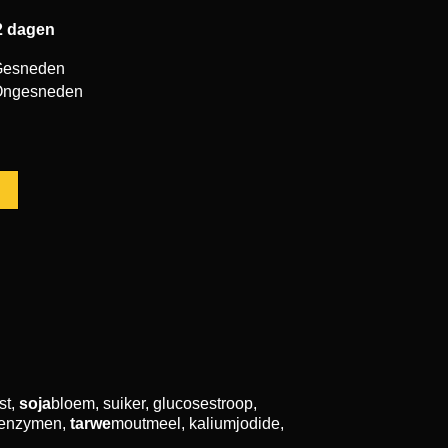
2 dagen
Gesneden
Ongesneden
st,
soja
bloem, suiker, glucosestroop,
 enzymen,
tarwe
moutmeel, kaliumjodide,