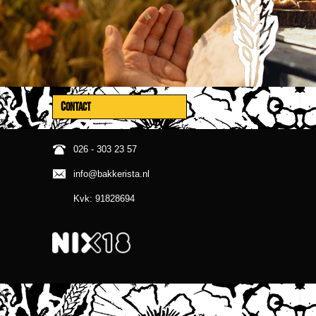
CONTACT
026 - 303 23 57
info@bakkerista.nl
Kvk: 91828694