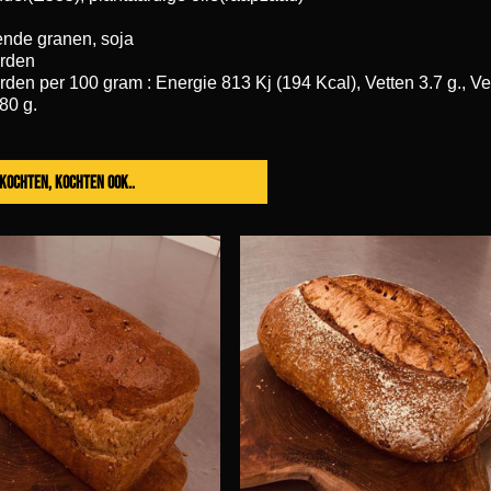
ende granen, soja
rden
en per 100 gram : Energie 813 Kj (194 Kcal), Vetten 3.7 g., Vet
.80 g.
t kochten, kochten ook..