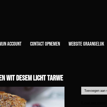
)
Mijn account
Contact opnemen
Website GraanGeluk
n wit desem licht tarwe