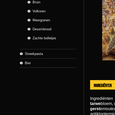
Bruin
Volkoren
Meergranen
Desembrood
Zachte bolletjes
Streekpasta
Bier
Ingrediënten
Ingrediënten
tarwe
bloem, 
gerst
emoutex
antiklontermi