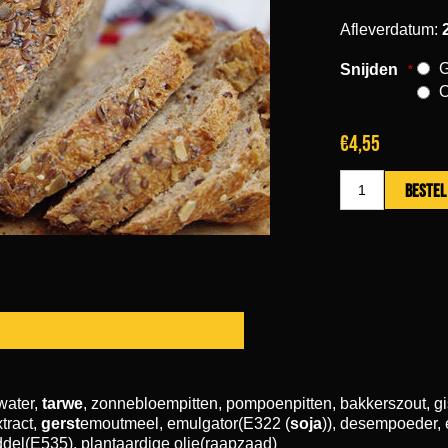
Afleverdatum:
Snijden
*
€4,55
water,
tarwe
, zonnebloempitten, pompoenpitten, bakkerszout, gi
tract,
gerst
emoutmeel, emulgator(E322 (
soja
)), desempoeder,
ddel(E535), plantaardige olie(raapzaad)