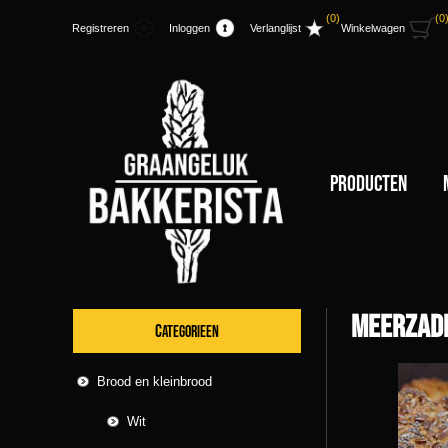
(0)
(0
Registreren
Inloggen
Verlanglijst
Winkelwagen
Producten
Meerzade
CATEGORIEEN
Brood en kleinbrood
Wit