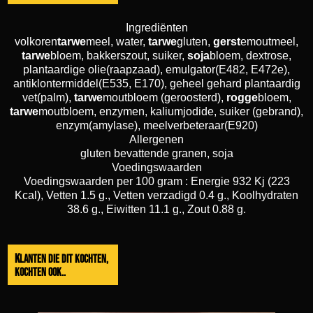
Ingrediënten
volkoren
tarwe
meel, water,
tarwe
gluten,
gerst
emoutmeel,
tarwe
bloem, bakkerszout, suiker,
soja
bloem, dextrose,
plantaardige olie(raapzaad), emulgator(E482, E472e),
antiklontermiddel(E535, E170), geheel gehard plantaardig
vet(palm),
tarwe
moutbloem (geroosterd),
rogge
bloem,
tarwe
moutbloem, enzymen, kaliumjodide, suiker (gebrand),
enzym(amylase), meelverbeteraar(E920)
Allergenen
gluten bevattende granen, soja
Voedingswaarden
Voedingswaarden per 100 gram : Energie 932 Kj (223
Kcal), Vetten 1.5 g., Vetten verzadigd 0.4 g., Koolhydraten
38.6 g., Eiwitten 11.1 g., Zout 0.88 g.
Klanten die dit kochten,
kochten ook..