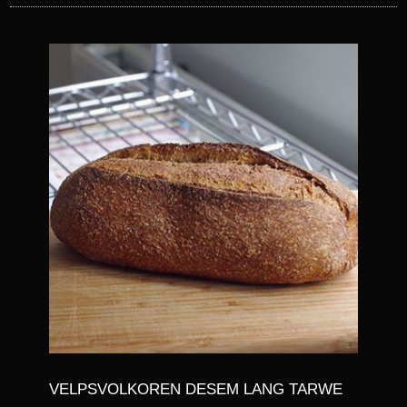
VELPSVOLKOREN DESEM LANG TARWE