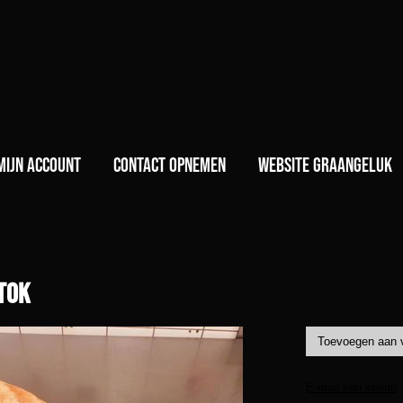
)
Mijn account
Contact opnemen
Website GraanGeluk
tok