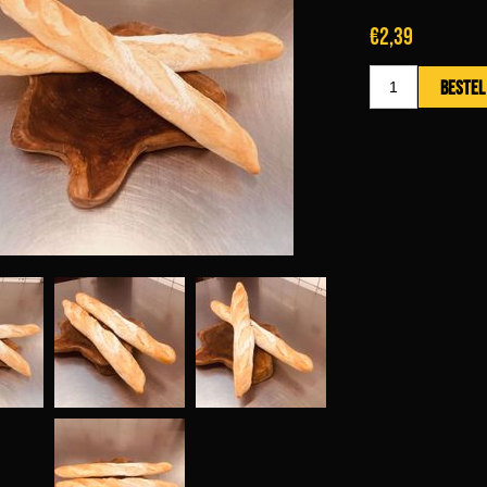
€2,39