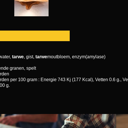
water,
tarwe
, gist,
tarwe
moutbloem, enzym(amylase)
ende granen, spelt
rden
en per 100 gram : Energie 743 Kj (177 Kcal), Vetten 0.6 g., Vet
.00 g.