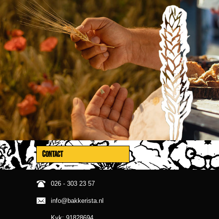
CONTACT
026 - 303 23 57
info@bakkerista.nl
Kvk: 91828694