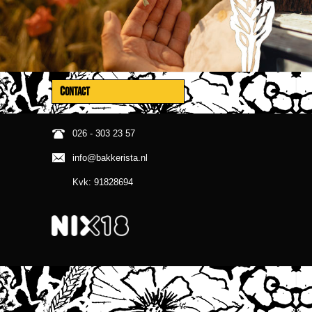
CONTACT
026 - 303 23 57
info@bakkerista.nl
Kvk: 91828694