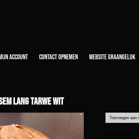
)
Mijn account
Contact opnemen
Website GraanGeluk
sem lang tarwe wit