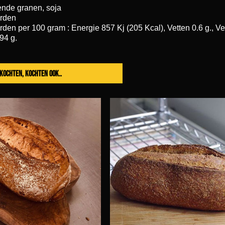
ende granen, soja
rden
en per 100 gram : Energie 857 Kj (205 Kcal), Vetten 0.6 g., Vet
.94 g.
t kochten, kochten ook..