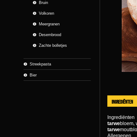
Bruin
Volkoren
Meergranen
Desembrood
Zachte bolletjes
Streekpasta
Bier
Ingrediënten
Ingrediënten
tarwe
bloem, 
tarwe
moutbl
Allergenen