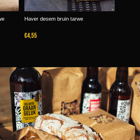
we
Haver desem bruin tarwe
€4,55