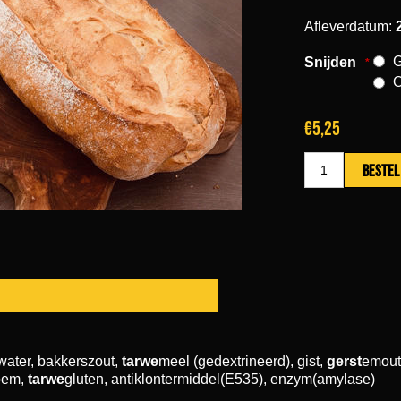
Afleverdatum:
Snijden
*
€5,25
water, bakkerszout,
tarwe
meel (gedextrineerd), gist,
gerst
emout
oem,
tarwe
gluten, antiklontermiddel(E535), enzym(amylase)