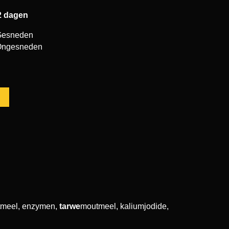
2 dagen
Gesneden
Ongesneden
meel, enzymen,
tarwe
moutmeel, kaliumjodide,