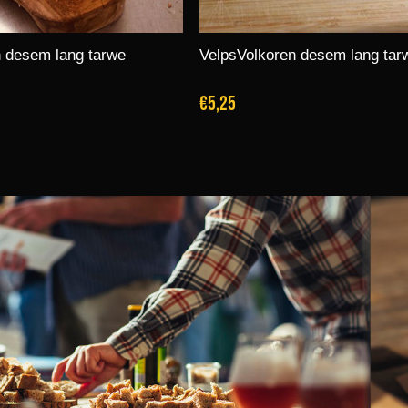
 desem lang tarwe
VelpsVolkoren desem lang tar
€5,25