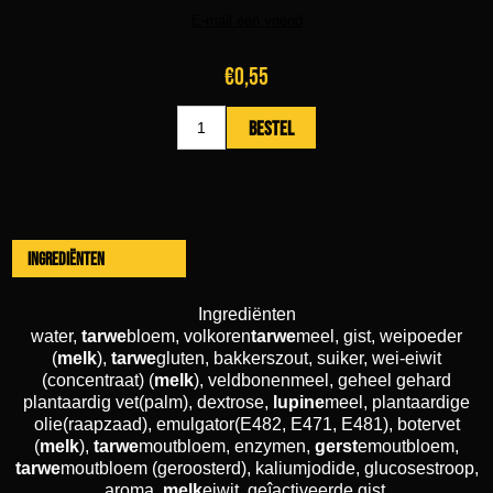
€0,55
Ingrediënten
Ingrediënten
water,
tarwe
bloem, volkoren
tarwe
meel, gist, weipoeder
(
melk
),
tarwe
gluten, bakkerszout, suiker, wei-eiwit
(concentraat) (
melk
), veldbonenmeel, geheel gehard
plantaardig vet(palm), dextrose,
lupine
meel, plantaardige
olie(raapzaad), emulgator(E482, E471, E481), botervet
(
melk
),
tarwe
moutbloem, enzymen,
gerst
emoutbloem,
tarwe
moutbloem (geroosterd), kaliumjodide, glucosestroop,
aroma,
melk
eiwit, geîactiveerde gist,