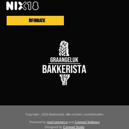
INFORMATIE
Copyright ; 2026 Bakkerista. Alle rechten voorbehouden.
Powered by
nopCommerce
and
Compad Software
Designed by
Compad Studio