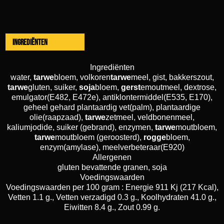
Ingrediënten
Ingrediënten
water,
tarwe
bloem, volkoren
tarwe
meel, gist, bakkerszout,
tarwe
gluten, suiker,
soja
bloem,
gerst
emoutmeel, dextrose,
emulgator(E482, E472e), antiklontermiddel(E535, E170),
geheel gehard plantaardig vet(palm), plantaardige
olie(raapzaad),
tarwe
zetmeel, veldbonenmeel,
kaliumjodide, suiker (gebrand), enzymen,
tarwe
moutbloem,
tarwe
moutbloem (geroosterd),
rogge
bloem,
enzym(amylase), meelverbeteraar(E920)
Allergenen
gluten bevattende granen, soja
Voedingswaarden
Voedingswaarden per 100 gram : Energie 911 Kj (217 Kcal),
Vetten 1.1 g., Vetten verzadigd 0.3 g., Koolhydraten 41.0 g.,
Eiwitten 8.4 g., Zout 0.99 g.