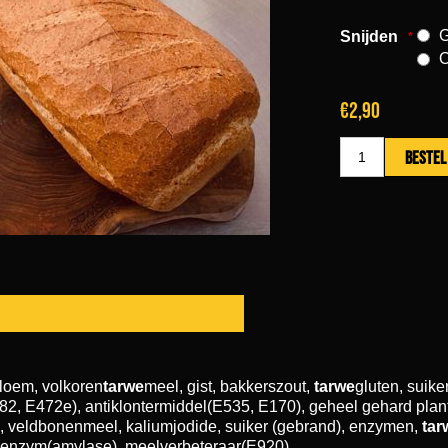
Snijden
*
€2,90
loem, volkoren
tarwe
meel, gist, bakkerszout,
tarwe
gluten, suike
2, E472e), antiklontermiddel(E535, E170), geheel gehard planta
, veldbonenmeel, kaliumjodide, suiker (gebrand), enzymen,
tar
 enzym(amylase), meelverbeteraar(E920)