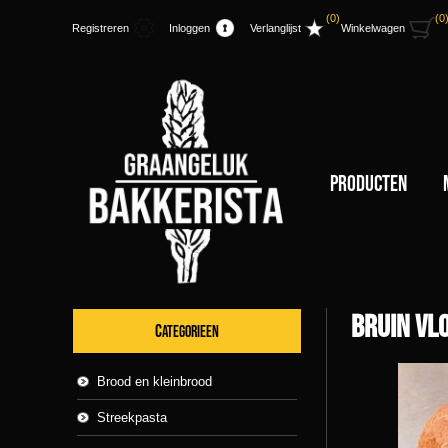
(0)
(0
Registreren
Inloggen
Verlanglijst
Winkelwagen
Producten
Bruin vl
CATEGORIEEN
Brood en kleinbrood
Streekpasta