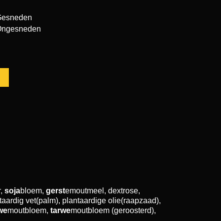
Gesneden
Ongesneden
r,
soja
bloem,
gerst
emoutmeel, dextrose,
ardig vet(palm), plantaardige olie(raapzaad),
we
moutbloem,
tarwe
moutbloem (geroosterd),