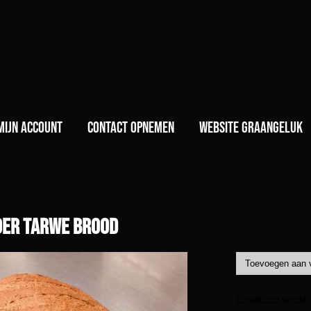
)
Mijn account
Contact opnemen
Website GraanGeluk
oer tarwe brood