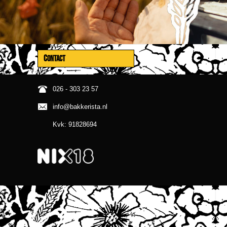
CONTACT
026 - 303 23 57
info@bakkerista.nl
Kvk: 91828694