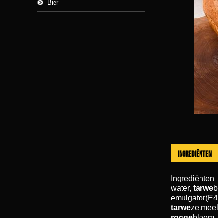
Bier
Ingrediënten
Ingrediënten
water,
tarwe
b
emulgator(E48
tarwe
zetmeel
rogge
bloem,