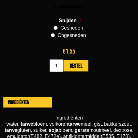
Snijden
*
Gesneden
Ongesneden
€1,55
Ingrediënten
Ingrediënten
water,
tarwe
bloem, volkoren
tarwe
meel, gist, bakkerszout,
tarwe
gluten, suiker,
soja
bloem,
gerst
emoutmeel, dextrose,
emulgator(E482, E472e), antiklontermiddel(E535, E170),