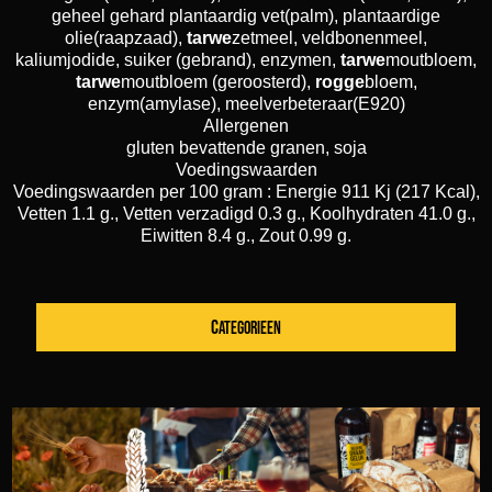
geheel gehard plantaardig vet(palm), plantaardige
olie(raapzaad),
tarwe
zetmeel, veldbonenmeel,
kaliumjodide, suiker (gebrand), enzymen,
tarwe
moutbloem,
tarwe
moutbloem (geroosterd),
rogge
bloem,
enzym(amylase), meelverbeteraar(E920)
Allergenen
gluten bevattende granen, soja
Voedingswaarden
Voedingswaarden per 100 gram : Energie 911 Kj (217 Kcal),
Vetten 1.1 g., Vetten verzadigd 0.3 g., Koolhydraten 41.0 g.,
Eiwitten 8.4 g., Zout 0.99 g.
CATEGORIEEN