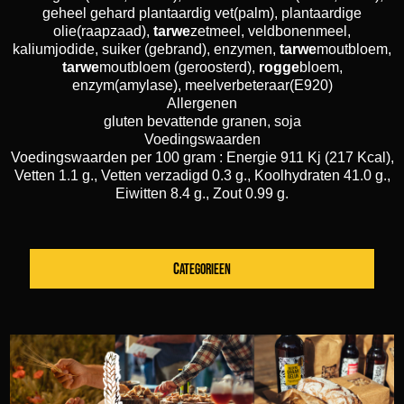
geheel gehard plantaardig vet(palm), plantaardige
olie(raapzaad),
tarwe
zetmeel, veldbonenmeel,
kaliumjodide, suiker (gebrand), enzymen,
tarwe
moutbloem,
tarwe
moutbloem (geroosterd),
rogge
bloem,
enzym(amylase), meelverbeteraar(E920)
Allergenen
gluten bevattende granen, soja
Voedingswaarden
Voedingswaarden per 100 gram : Energie 911 Kj (217 Kcal),
Vetten 1.1 g., Vetten verzadigd 0.3 g., Koolhydraten 41.0 g.,
Eiwitten 8.4 g., Zout 0.99 g.
CATEGORIEEN