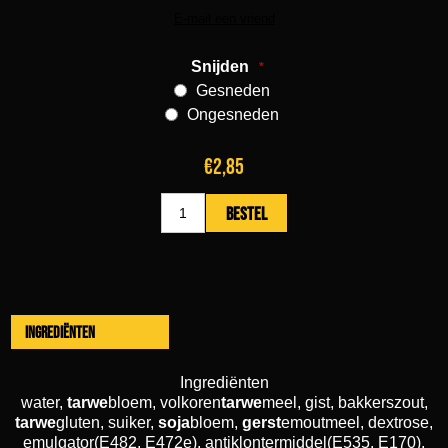
Snijden
*
Gesneden
Ongesneden
€2,85
Ingrediënten
Ingrediënten
water,
tarwe
bloem, volkoren
tarwe
meel, gist, bakkerszout,
tarwe
gluten, suiker,
soja
bloem,
gerst
emoutmeel, dextrose,
emulgator(E482, E472e), antiklontermiddel(E535, E170),